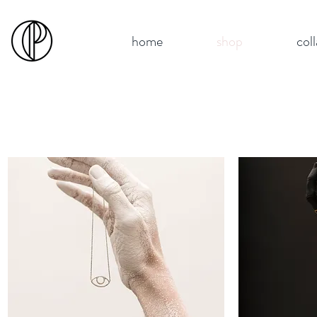
home
shop
col