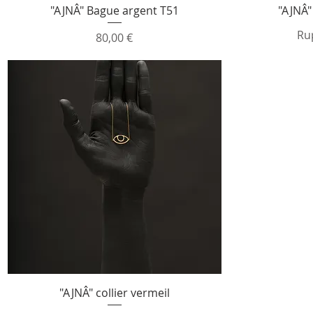
Aperçu rapide
"AJNÂ" Bague argent T51
"AJNÂ"
Ru
Prix
80,00 €
Aperçu rapide
"AJNÂ" collier vermeil