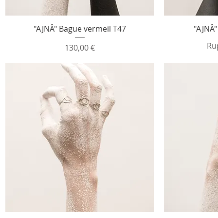
Aperçu rapide
"AJNÂ" Bague vermeil T47
"AJNÂ"
Ru
Prix
130,00 €