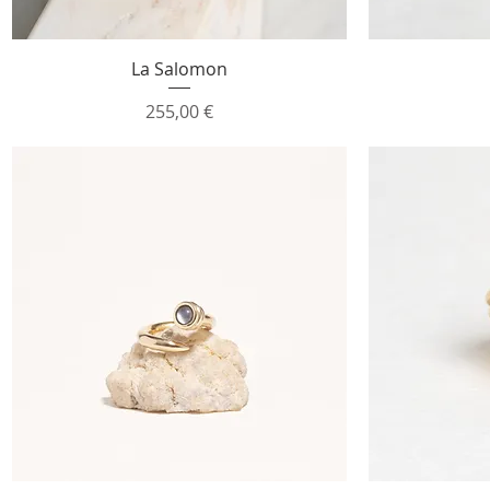
Aperçu rapide
La Salomon
Prix
255,00 €