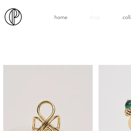
home
shop
col