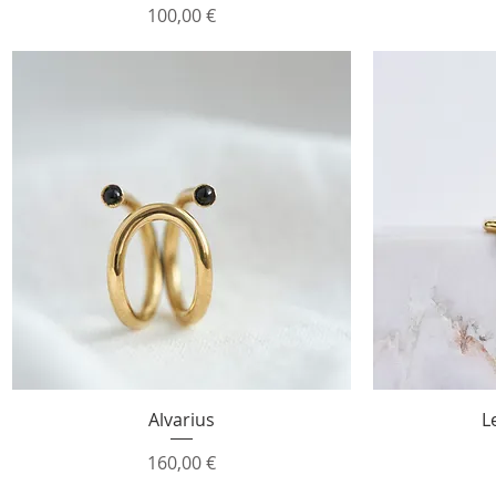
Prix
100,00 €
Aperçu rapide
Alvarius
L
Prix
160,00 €