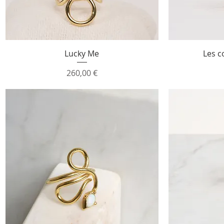
Aperçu rapide
Lucky Me
Les c
Prix
260,00 €