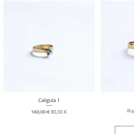
Aperçu rapide
Caligula 1
Ru
Prix original
Prix promotionnel
160,00 €
80,00 €