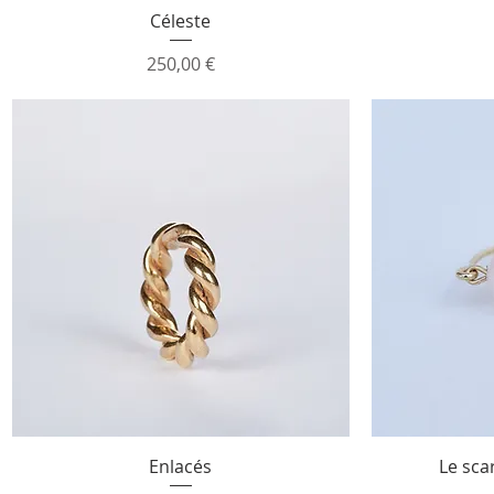
Aperçu rapide
Céleste
Prix
250,00 €
Aperçu rapide
Enlacés
Le sca