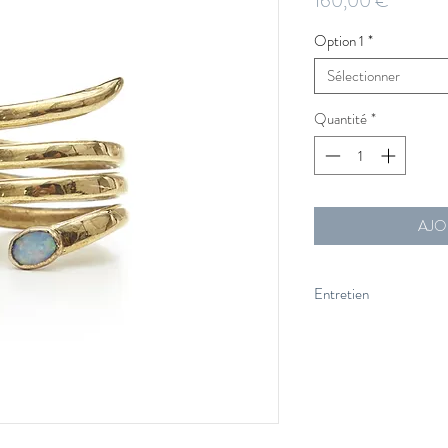
160,00 €
Option 1
*
Sélectionner
Quantité
*
AJO
Entretien
Ce bijou est en laiton. 
inoxydable, le
laiton
a be
beau et brillant. Comme
surface avec un chiffon
polissant spécial laiton
garder sous la douche.