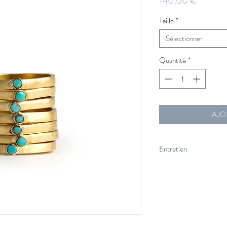
140,00 €
Taille
*
Sélectionner
Quantité
*
AJO
Entretien
Ce bijou est en laiton. 
inoxydable, le
laiton
a be
beau et brillant. Comme
surface avec un chiffon
polissant spécial laiton
garder sous la douche.