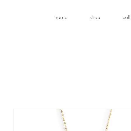
home
shop
col